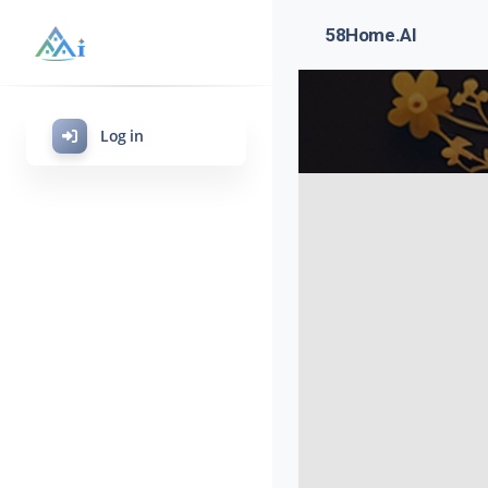
58Home.AI
Log in