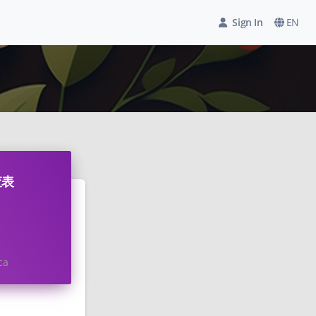
Sign In
EN
查表
ca