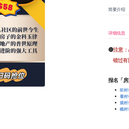
简要介绍
详细信息
🔴
注意：
错过有
报名「房
听村
看村
观村
瞧村