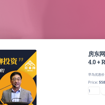
房东网村
4.0 + 
早鸟优惠价
Price:
$58