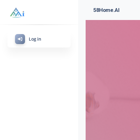
58Home.AI
Log in