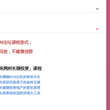
keyboard_arrow_down
keyboard_arrow_down
AI论坛课程形式，
回放，不建微信群
东网村长聊投资」课程
长聊聊GTA社区的前世今生
长讲讲买卖房子的金科玉律
长摆摆投资地产的普世原理
长弄弄助你进阶的强大工具