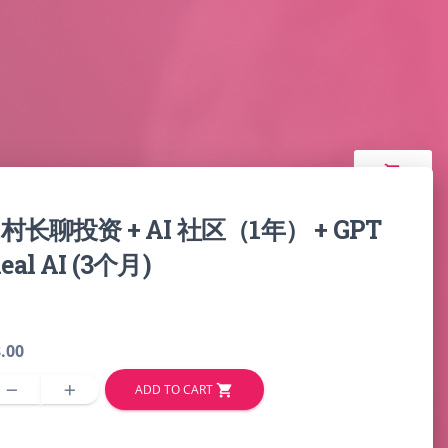
shopping_cart
长聊投资 + AI 社区（1年） + GPT
Real AI (3个月)
.00
ADD TO CART
remove
add
shopping_cart